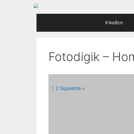
KikeBcn
Fotodigik – Ho
1
2
Siguiente »