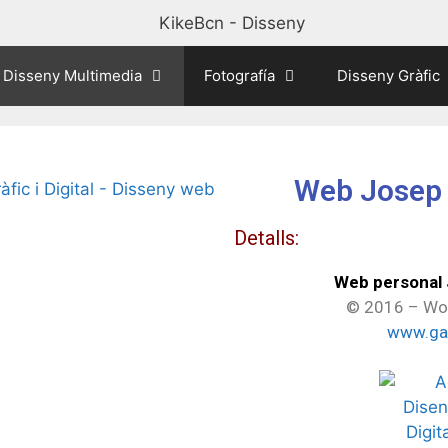
Disseny Multimedia
Fotografía
Disseny Gràfic
Web Josep 
Detalls:
Web personal 
© 2016 – Wo
www.gar