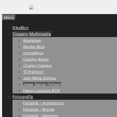
Menú
KikeBcn
Disseny Multimedia
Abararban
Alquilar Bicis
cocinalibros
Cooking Books
«Cuina i Cuiners»
“El Práctico”
Jean Marie Dongou
Josep Garcia i Fortuny
Happy Luggage BCN
Fotografía
Fotodigik – Architecture
Fotodigik – Brands
Fotodigik – Elements